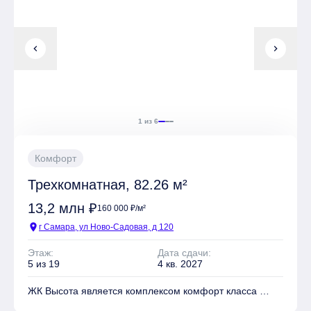
chevron_left
chevron_right
1 из 6
Комфорт
Трехкомнатная, 82.26 м²
13,2 млн ₽
160 000 ₽/м²
location_on
г Самара, ул Ново-Садовая, д 120
Этаж:
Дата сдачи:
5 из 19
4 кв. 2027
ЖК Высота является комплексом комфорт класса