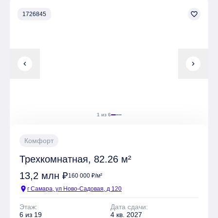
площадки, Спортивные площадки, Места для отдыха
favorite_border
1726845
Имеется Подземная парковка
chevron_left
chevron_right
1 из 6
Комфорт
Трехкомнатная, 82.26 м²
13,2 млн ₽
160 000 ₽/м²
location_on
г Самара, ул Ново-Садовая, д 120
Этаж:
Дата сдачи:
6 из 19
4 кв. 2027