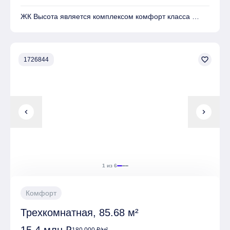
ЖК Высота является комплексом комфорт класса
На территории комплекса находятся Детские
площадки, Спортивные площадки, Места для отдыха
favorite_border
1726844
Имеется Подземная парковка
chevron_left
chevron_right
1 из 6
Комфорт
Трехкомнатная, 85.68 м²
180 000 ₽/м²