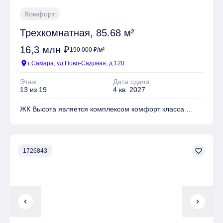
Комфорт
Трехкомнатная, 85.68 м²
16,3 млн ₽
190 000 ₽/м²
location_on
г Самара, ул Ново-Садовая, д 120
Этаж:
Дата сдачи:
13 из 19
4 кв. 2027
ЖК Высота является комплексом комфорт класса
На территории комплекса находятся Детские
площадки, Спортивные площадки, Места для отдыха
favorite_border
1726843
Имеется Подземная парковка
chevron_left
chevron_right