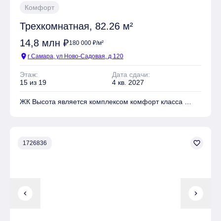
Комфорт
Трехкомнатная, 82.26 м²
14,8 млн ₽
180 000 ₽/м²
location_on
г Самара, ул Ново-Садовая, д 120
Этаж:
Дата сдачи:
15 из 19
4 кв. 2027
ЖК Высота является комплексом комфорт класса
На территории комплекса находятся Детские
площадки, Спортивные площадки, Места для отдыха
favorite_border
1726836
Имеется Подземная парковка
chevron_left
chevron_right