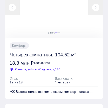
chevron_left
chevron_right
1 из 6
Комфорт
Четырехкомнатная, 104.52 м²
18,8 млн ₽
180 000 ₽/м²
location_on
г Самара, ул Ново-Садовая, д 120
Этаж:
Дата сдачи:
12 из 19
4 кв. 2027
ЖК Высота является комплексом комфорт класса
На территории комплекса находятся Детские
площадки, Спортивные площадки, Места для отдыха