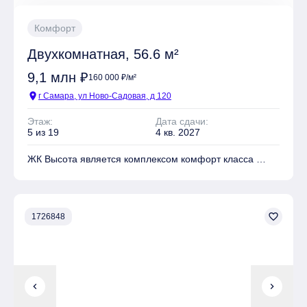
Комфорт
Двухкомнатная, 56.6 м²
9,1 млн ₽
160 000 ₽/м²
location_on
г Самара, ул Ново-Садовая, д 120
Этаж:
Дата сдачи:
5 из 19
4 кв. 2027
ЖК Высота является комплексом комфорт класса
На территории комплекса находятся Детские
площадки, Спортивные площадки, Места для отдыха
favorite_border
1726848
Имеется Подземная парковка
chevron_left
chevron_right