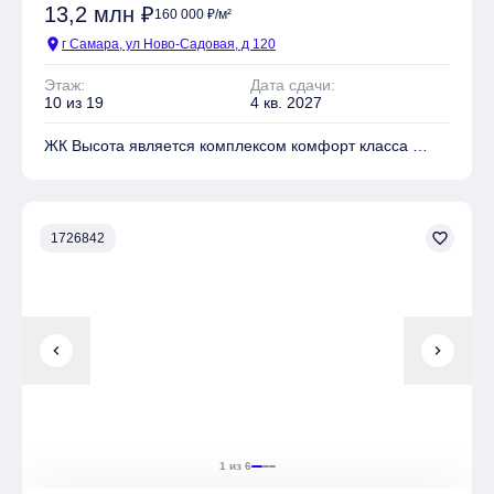
13,2 млн ₽
160 000 ₽/м²
location_on
г Самара, ул Ново-Садовая, д 120
Этаж:
Дата сдачи:
10 из 19
4 кв. 2027
ЖК Высота является комплексом комфорт класса
На территории комплекса находятся Детские
площадки, Спортивные площадки, Места для отдыха
favorite_border
1726842
Имеется Подземная парковка
chevron_left
chevron_right
1 из 6