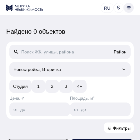
RU
Найдено 0 объектов
search
Район
keyboard_arrow_down
Новостройка, Вторичка
Студия
1
2
3
4+
Цена, ₽
Площадь, м²
от
–
до
от
–
до
Фильтры
tune