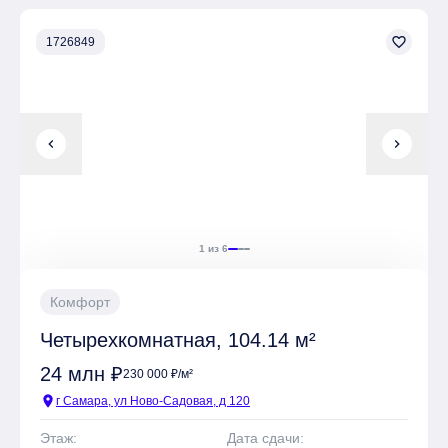
На территории комплекса находятся Детские
площадки, Спортивные площадки, Места для отдыха
favorite_border
1726849
Имеется Подземная парковка
chevron_left
chevron_right
1 из 6
Комфорт
Четырехкомнатная, 104.14 м²
24 млн ₽
230 000 ₽/м²
location_on
г Самара, ул Ново-Садовая, д 120
Этаж:
Дата сдачи: