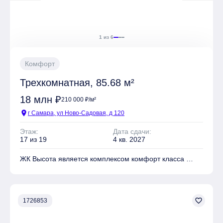
1 из 6
Комфорт
Трехкомнатная, 85.68 м²
18 млн ₽
210 000 ₽/м²
location_on
г Самара, ул Ново-Садовая, д 120
Этаж:
Дата сдачи:
17 из 19
4 кв. 2027
ЖК Высота является комплексом комфорт класса
На территории комплекса находятся Детские
площадки, Спортивные площадки, Места для отдыха
favorite_border
1726853
Имеется Подземная парковка