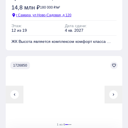
14,8 млн ₽
180 000 ₽/м²
location_on
г Самара, ул Ново-Садовая, д 120
Этаж:
Дата сдачи:
12 из 19
4 кв. 2027
ЖК Высота является комплексом комфорт класса
На территории комплекса находятся Детские
площадки, Спортивные площадки, Места для отдыха
favorite_border
1726850
Имеется Подземная парковка
chevron_left
chevron_right
1 из 6