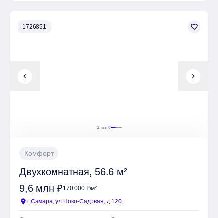
На территории комплекса находятся Детские
площадки, Спортивные площадки, Места для отдыха
favorite_border
1726851
Имеется Подземная парковка
chevron_left
chevron_right
1 из 6
Комфорт
Двухкомнатная, 56.6 м²
9,6 млн ₽
170 000 ₽/м²
location_on
г Самара, ул Ново-Садовая, д 120