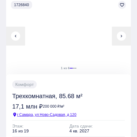
favorite_border
1726840
Имеется Подземная парковка
chevron_left
chevron_right
1 из 6
Комфорт
Трехкомнатная, 85.68 м²
17,1 млн ₽
200 000 ₽/м²
location_on
г Самара, ул Ново-Садовая, д 120
Этаж:
Дата сдачи:
16 из 19
4 кв. 2027