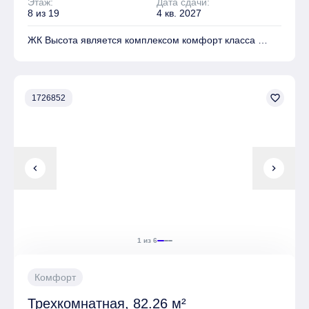
Этаж:
Дата сдачи:
8 из 19
4 кв. 2027
ЖК Высота является комплексом комфорт класса
На территории комплекса находятся Детские
площадки, Спортивные площадки, Места для отдыха
favorite_border
1726852
Имеется Подземная парковка
chevron_left
chevron_right
1 из 6
Комфорт
Трехкомнатная, 82.26 м²