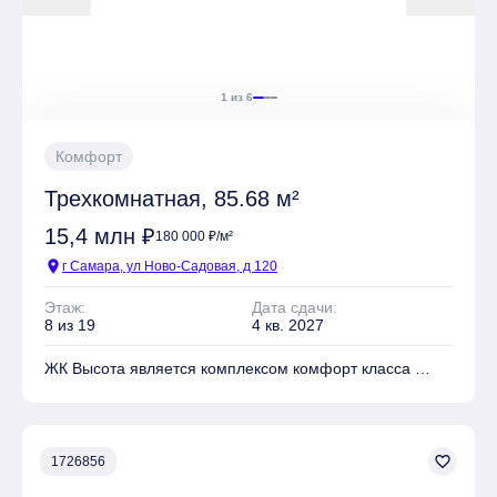
1 из 6
Комфорт
Трехкомнатная, 85.68 м²
15,4 млн ₽
180 000 ₽/м²
location_on
г Самара, ул Ново-Садовая, д 120
Этаж:
Дата сдачи:
8 из 19
4 кв. 2027
ЖК Высота является комплексом комфорт класса
На территории комплекса находятся Детские
площадки, Спортивные площадки, Места для отдыха
favorite_border
1726856
Имеется Подземная парковка