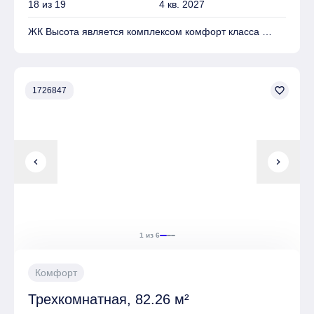
18 из 19
4 кв. 2027
ЖК Высота является комплексом комфорт класса
На территории комплекса находятся Детские
площадки, Спортивные площадки, Места для отдыха
favorite_border
1726847
Имеется Подземная парковка
chevron_left
chevron_right
1 из 6
Комфорт
Трехкомнатная, 82.26 м²