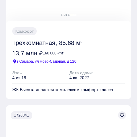
1 из 6
Комфорт
Трехкомнатная, 85.68 м²
13,7 млн ₽
160 000 ₽/м²
location_on
г Самара, ул Ново-Садовая, д 120
Этаж:
Дата сдачи:
4 из 19
4 кв. 2027
ЖК Высота является комплексом комфорт класса
На территории комплекса находятся Детские
площадки, Спортивные площадки, Места для отдыха
favorite_border
1726841
Имеется Подземная парковка