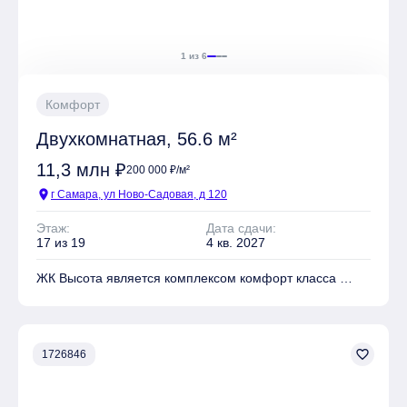
1 из 6
Комфорт
Двухкомнатная, 56.6 м²
11,3 млн ₽
200 000 ₽/м²
location_on
г Самара, ул Ново-Садовая, д 120
Этаж:
Дата сдачи:
17 из 19
4 кв. 2027
ЖК Высота является комплексом комфорт класса
На территории комплекса находятся Детские
площадки, Спортивные площадки, Места для отдыха
favorite_border
1726846
Имеется Подземная парковка