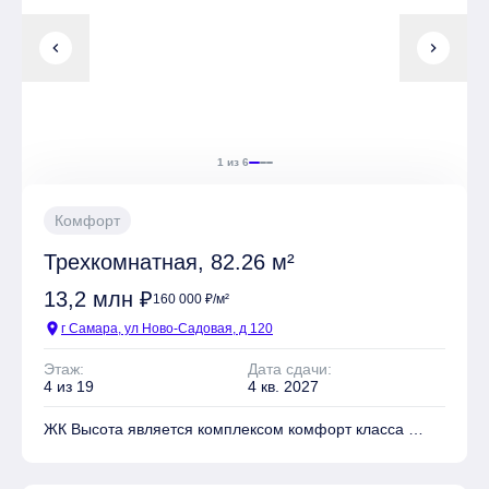
chevron_left
chevron_right
1 из 6
Комфорт
Трехкомнатная, 82.26 м²
13,2 млн ₽
160 000 ₽/м²
location_on
г Самара, ул Ново-Садовая, д 120
Этаж:
Дата сдачи:
4 из 19
4 кв. 2027
ЖК Высота является комплексом комфорт класса
На территории комплекса находятся Детские