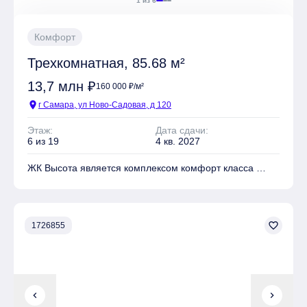
1 из 6
Комфорт
Трехкомнатная, 85.68 м²
13,7 млн ₽
160 000 ₽/м²
location_on
г Самара, ул Ново-Садовая, д 120
Этаж:
Дата сдачи:
6 из 19
4 кв. 2027
ЖК Высота является комплексом комфорт класса
На территории комплекса находятся Детские
площадки, Спортивные площадки, Места для отдыха
favorite_border
1726855
Имеется Подземная парковка
chevron_left
chevron_right